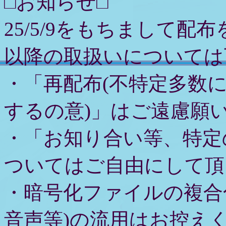
□お知らせ□
25/5/9をもちまして配
以降の取扱いについては
・「再配布(不特定多数
するの意)」はご遠慮願
・「お知り合い等、特定
ついてはご自由にして頂
・暗号化ファイルの複合
音声等)の流用はお控え